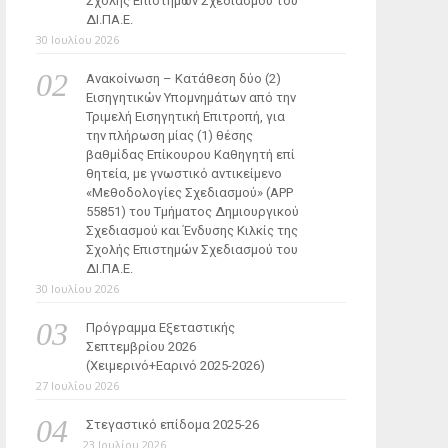
Σχολής Επιστημών Σχεδιασμού του
ΔΙ.ΠΑ.Ε.
30 Ιουλίου 2026
Ανακοίνωση – Κατάθεση δύο (2)
Εισηγητικών Υπομνημάτων από την
Τριμελή Εισηγητική Επιτροπή, για
την πλήρωση μίας (1) θέσης
βαθμίδας Επίκουρου Καθηγητή επί
θητεία, με γνωστικό αντικείμενο
«Μεθοδολογίες Σχεδιασμού» (ΑΡΡ
55851) του Τμήματος Δημιουργικού
Σχεδιασμού και Ένδυσης Κιλκίς της
Σχολής Επιστημών Σχεδιασμού του
ΔΙ.ΠΑ.Ε.
30 Ιουλίου 2026
Πρόγραμμα Εξεταστικής
Σεπτεμβρίου 2026
(Χειμερινό+Εαρινό 2025-2026)
27 Ιουλίου 2026
Στεγαστικό επίδομα 2025-26
23 Ιουλίου 2026