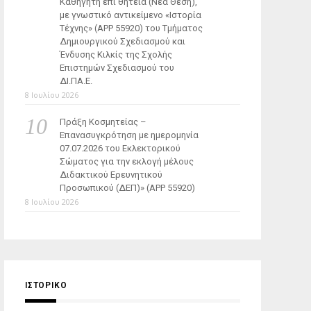
Καθηγητή επί θητεία (Νέα Θέση),
με γνωστικό αντικείμενο «Ιστορία
Τέχνης» (ΑΡΡ 55920) του Τμήματος
Δημιουργικού Σχεδιασμού και
Ένδυσης Κιλκίς της Σχολής
Επιστημών Σχεδιασμού του
ΔΙ.ΠΑ.Ε.
8 Ιουλίου 2026
Πράξη Κοσμητείας –
Επανασυγκρότηση με ημερομηνία
07.07.2026 του Εκλεκτορικού
Σώματος για την εκλογή μέλους
Διδακτικού Ερευνητικού
Προσωπικού (ΔΕΠ)» (APP 55920)
8 Ιουλίου 2026
ΙΣΤΟΡΙΚΌ