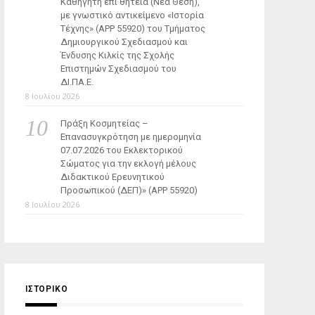
Καθηγητή επί θητεία (Νέα Θέση),
με γνωστικό αντικείμενο «Ιστορία
Τέχνης» (ΑΡΡ 55920) του Τμήματος
Δημιουργικού Σχεδιασμού και
Ένδυσης Κιλκίς της Σχολής
Επιστημών Σχεδιασμού του
ΔΙ.ΠΑ.Ε.
8 Ιουλίου 2026
Πράξη Κοσμητείας –
Επανασυγκρότηση με ημερομηνία
07.07.2026 του Εκλεκτορικού
Σώματος για την εκλογή μέλους
Διδακτικού Ερευνητικού
Προσωπικού (ΔΕΠ)» (APP 55920)
8 Ιουλίου 2026
ΙΣΤΟΡΙΚΌ