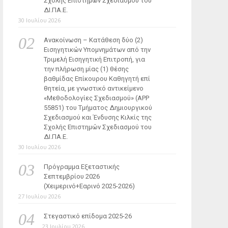
Σχολής Επιστημών Σχεδιασμού του
ΔΙ.ΠΑ.Ε.
30 Ιουλίου 2026
Ανακοίνωση – Κατάθεση δύο (2)
Εισηγητικών Υπομνημάτων από την
Τριμελή Εισηγητική Επιτροπή, για
την πλήρωση μίας (1) θέσης
βαθμίδας Επίκουρου Καθηγητή επί
θητεία, με γνωστικό αντικείμενο
«Μεθοδολογίες Σχεδιασμού» (ΑΡΡ
55851) του Τμήματος Δημιουργικού
Σχεδιασμού και Ένδυσης Κιλκίς της
Σχολής Επιστημών Σχεδιασμού του
ΔΙ.ΠΑ.Ε.
30 Ιουλίου 2026
Πρόγραμμα Εξεταστικής
Σεπτεμβρίου 2026
(Χειμερινό+Εαρινό 2025-2026)
27 Ιουλίου 2026
Στεγαστικό επίδομα 2025-26
23 Ιουλίου 2026