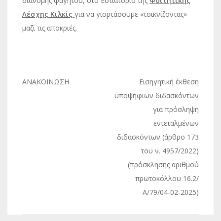
διανομής φαγητού, στο Εστιατόριο της
Φοιτητικής
Λέσχης Κιλκίς
για να γιορτάσουμε «τσικνίζοντας»
μαζί τις αποκριές.
Πλοήγηση
ΑΝΑΚΟΙΝΩΣΗ
Εισηγητική έκθεση
άρθρων
υποψήφιων διδασκόντων
για πρόσληψη
εντεταλμένων
διδασκόντων (άρθρο 173
του ν. 4957/2022)
(πρόσκλησης αριθμού
πρωτοκόλλου 16.2/
Α/79/04-02-2025)