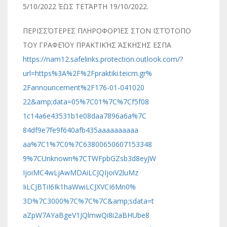
5/10/2022 ΈΩΣ ΤΕΤΆΡΤΗ 19/10/2022.
ΠΕΡΙΣΣΌΤΕΡΕΣ ΠΛΗΡΟΦΟΡΊΕΣ ΣΤΟΝ ΙΣΤΌΤΟΠΟ
ΤΟΥ ΓΡΑΦΕΊΟΥ ΠΡΑΚΤΙΚΉΣ ΆΣΚΗΣΗΣ ΕΣΠΑ
https://nam12.safelinks.protec
tion.outlook.com/?
url=https%
3A%2F%2Fpraktiki.teicm.gr%
2Fannouncement%2F176-01-041020
22&amp;data=05%7C01%7C%7Cf5f08
1c14a6e43531b1e08daa7896a6a%7C
84df9e7fe9f640afb435aaaaaaaaaa
aa%7C1%7C0%7C63800650607153348
9%7CUnknown%7CTWFpbGZsb3d8eyJW
IjoiMC4wLjAwMDAiLCJQIjoiV2luMz
IiLCJBTiI6Ik1haWwiLCJXVCI6Mn0%
3D%7C3000%7C%7C%7C&amp;sdata=t
aZpW7AYaBgeV1JQlmwQi8i2aBHUbe8