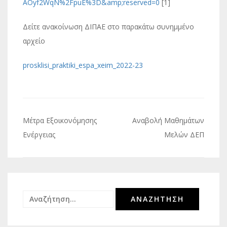
AOyf2WqN%2FpuE%3D&amp;reserved
=0
[1]
Δείτε ανακοίνωση ΔΙΠΑΕ στο παρακάτω συνημμένο
αρχείο
prosklisi_praktiki_espa_xeim_2022-23
Πλοήγηση
Μέτρα Εξοικονόμησης
Αναβολή Μαθημάτων
άρθρων
Ενέργειας
Μελών ΔΕΠ
Αναζήτηση
για: