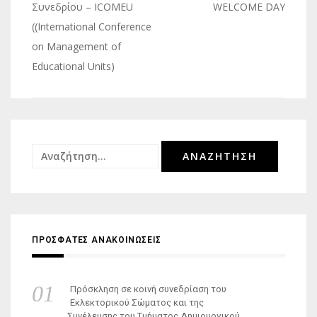
άρθρων
Συνεδρίου – ICOMEU
WELCOME DAY
((International Conference
on Management of
Educational Units)
Αναζήτηση
για:
ΠΡΟΣΦΑΤΕΣ ΑΝΑΚΟΙΝΩΣΕΙΣ
Πρόσκληση σε κοινή συνεδρίαση του
Εκλεκτορικού Σώματος και της
Συνέλευσης του Τμήματος Δημιουργικού