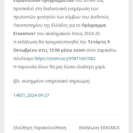
Ευρωπαϊκών Προγραμμάτων
του ΔΙΠΑΕ σας
προσκαλεί στη διαδικτυακή ενημέρωση των
πρωτοετών φοιτητών των κόμβων του Διεθνούς
Πανεπιστημίου της Ελλάδος για το
Πρόγραμμα
Ersasmus+
του ακαδημαϊκού έτους 2024-25.
Η εκδήλωση θα πραγματοποιηθεί την
Τετάρτη 9
Οκτωβρίου στις 12:00 μέσω zoom
στον παρακάτω
σύνδεσμο
https://zoom.us/j/95811601082
.
Η παρουσία όλων θα μας δώσει ιδιαίτερη χαρά.
(βλ. συνημμένο υπηρεσιακό σημειωμα):
14851_2024-09-27
Πλοήγηση
Ελεύθερη Παρακολούθηση
Εκδήλωση ERASMUS