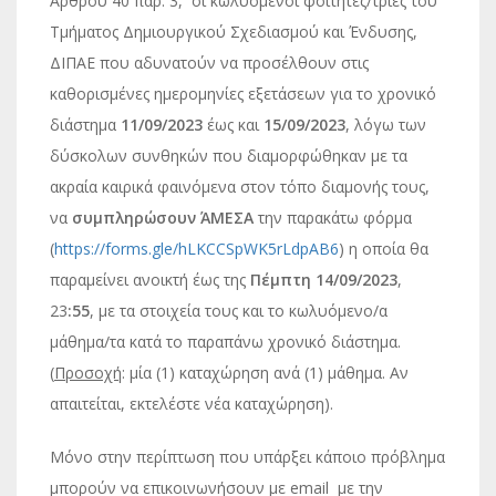
Άρθρου 40 παρ. 3, οι κωλυόμενοι φοιτητές/τριες του
Τμήματος Δημιουργικού Σχεδιασμού και Ένδυσης,
ΔΙΠΑΕ που αδυνατούν να προσέλθουν στις
καθορισμένες ημερομηνίες εξετάσεων για το χρονικό
διάστημα
11/09/2023
έως και
15/09/2023
, λόγω των
δύσκολων συνθηκών που διαμορφώθηκαν με τα
ακραία καιρικά φαινόμενα στον τόπο διαμονής τους,
να
συμπληρώσουν ΆΜΕΣΑ
την παρακάτω φόρμα
(
https://forms.gle/hLKCCSpWK5rLdpAB6
) η οποία θα
παραμείνει ανοικτή έως της
Πέμπτη 14/09/2023
,
23
:55
, με τα στοιχεία τους και το κωλυόμενο/α
μάθημα/τα κατά το παραπάνω χρονικό διάστημα.
(
Προσοχή
: μία (1) καταχώρηση ανά (1) μάθημα. Αν
απαιτείται, εκτελέστε νέα καταχώρηση).
Μόνο στην περίπτωση που υπάρξει κάποιο πρόβλημα
μπορούν να επικοινωνήσουν με email με την