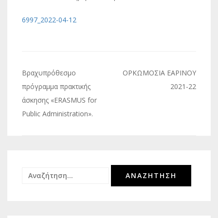
6997_2022-04-12
Πλοήγηση
Βραχυπρόθεσμο
ΟΡΚΩΜΟΣΙΑ ΕΑΡΙΝΟΥ
άρθρων
πρόγραμμα πρακτικής
2021-22
άσκησης «ERASMUS for
Public Administration».
Αναζήτηση
για: