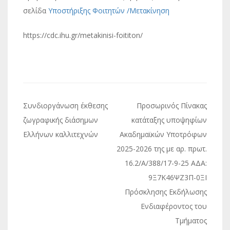
σελίδα
Υποστήριξης Φοιτητών /Μετακίνηση
https://cdc.ihu.gr/metakinisi-foititon/
Πλοήγηση
Συνδιοργάνωση έκθεσης
Προσωρινός Πίνακας
άρθρων
ζωγραφικής διάσημων
κατάταξης υποψηφίων
Ελλήνων καλλιτεχνών
Ακαδημαϊκών Υποτρόφων
2025-2026 της με αρ. πρωτ.
16.2/A/388/17-9-25 ΑΔΑ:
9Ξ7Κ46ΨΖ3Π-0ΞΙ
Πρόσκλησης Εκδήλωσης
Ενδιαφέροντος του
Τμήματος