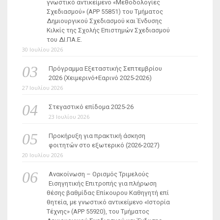
γνωστικό αντικείμενο «Μεθοδολογίες
Σχεδιασμού» (ΑΡΡ 55851) του Τμήματος
Δημιουργικού Σχεδιασμού και Ένδυσης
Κιλκίς της Σχολής Επιστημών Σχεδιασμού
του ΔΙ.ΠΑ.Ε.
30 Ιουλίου 2026
Πρόγραμμα Εξεταστικής Σεπτεμβρίου
2026 (Χειμερινό+Εαρινό 2025-2026)
27 Ιουλίου 2026
Στεγαστικό επίδομα 2025-26
23 Ιουλίου 2026
Προκήρυξη για πρακτική άσκηση
φοιτητών στο εξωτερικό (2026-2027)
20 Ιουλίου 2026
Ανακοίνωση – Ορισμός Τριμελούς
Εισηγητικής Επιτροπής για πλήρωση
θέσης βαθμίδας Επίκουρου Καθηγητή επί
θητεία, με γνωστικό αντικείμενο «Ιστορία
Τέχνης» (ΑΡΡ 55920), του Τμήματος