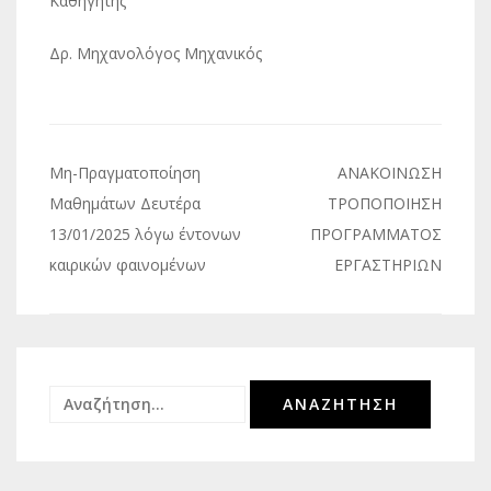
Καθηγητής
Δρ. Μηχανολόγος Μηχανικός
Πλοήγηση
Μη-Πραγματοποίηση
ΑΝΑΚΟΙΝΩΣΗ
άρθρων
Μαθημάτων Δευτέρα
ΤΡΟΠΟΠΟΙΗΣΗ
13/01/2025 λόγω έντονων
ΠΡΟΓΡΑΜΜΑΤΟΣ
καιρικών φαινομένων
ΕΡΓΑΣΤΗΡΙΩΝ
Αναζήτηση
για: