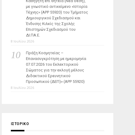
Καθηγητή επί θητεία (Νέα Θέση),
με γνωστικό αντικείμενο «Ιστορία
Τέχνης» (ΑΡΡ 55920) του Τμήματος
Δημιουργικού Σχεδιασμού και
Ένδυσης Κιλκίς της Σχολής
Επιστημών Σχεδιασμού του
ΔΙ.ΠΑ.Ε.
8 Ιουλίου 2026
Πράξη Κοσμητείας –
Επανασυγκρότηση με ημερομηνία
07.07.2026 του Εκλεκτορικού
Σώματος για την εκλογή μέλους
Διδακτικού Ερευνητικού
Προσωπικού (ΔΕΠ)» (APP 55920)
8 Ιουλίου 2026
ΙΣΤΟΡΙΚΌ