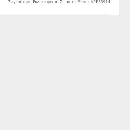
Συγκρότηση Εκλεκτορικού Σώματος Θέσης ΑΡΡ33914