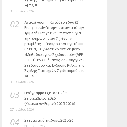
Σχολής Επιστημών Σχεδιασμού του
ΔΙ.ΠΑ.Ε.
30 Ιουλίου 2026
Ανακοίνωση – Κατάθεση δύο (2)
Εισηγητικών Υπομνημάτων από την
Τριμελή Εισηγητική Επιτροπή, για
την πλήρωση μίας (1) θέσης
βαθμίδας Επίκουρου Καθηγητή επί
θητεία, με γνωστικό αντικείμενο
«Μεθοδολογίες Σχεδιασμού» (ΑΡΡ
55851) του Τμήματος Δημιουργικού
Σχεδιασμού και Ένδυσης Κιλκίς της
Σχολής Επιστημών Σχεδιασμού του
ΔΙ.ΠΑ.Ε.
30 Ιουλίου 2026
Πρόγραμμα Εξεταστικής
Σεπτεμβρίου 2026
(Χειμερινό+Εαρινό 2025-2026)
27 Ιουλίου 2026
Στεγαστικό επίδομα 2025-26
23 Ιουλίου 2026