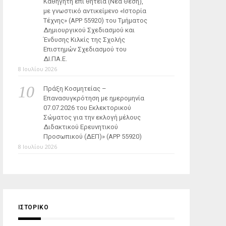
Καθηγητή επί θητεία (Νέα Θέση),
με γνωστικό αντικείμενο «Ιστορία
Τέχνης» (ΑΡΡ 55920) του Τμήματος
Δημιουργικού Σχεδιασμού και
Ένδυσης Κιλκίς της Σχολής
Επιστημών Σχεδιασμού του
ΔΙ.ΠΑ.Ε.
8 Ιουλίου 2026
Πράξη Κοσμητείας –
Επανασυγκρότηση με ημερομηνία
07.07.2026 του Εκλεκτορικού
Σώματος για την εκλογή μέλους
Διδακτικού Ερευνητικού
Προσωπικού (ΔΕΠ)» (APP 55920)
8 Ιουλίου 2026
ΙΣΤΟΡΙΚΌ