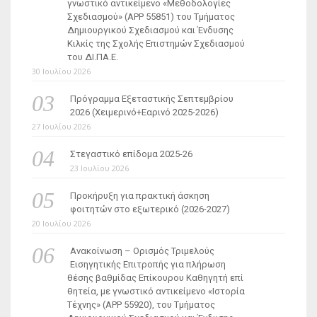
γνωστικό αντικείμενο «Μεθοδολογίες
Σχεδιασμού» (ΑΡΡ 55851) του Τμήματος
Δημιουργικού Σχεδιασμού και Ένδυσης
Κιλκίς της Σχολής Επιστημών Σχεδιασμού
του ΔΙ.ΠΑ.Ε.
30 Ιουλίου 2026
Πρόγραμμα Εξεταστικής Σεπτεμβρίου
2026 (Χειμερινό+Εαρινό 2025-2026)
27 Ιουλίου 2026
Στεγαστικό επίδομα 2025-26
23 Ιουλίου 2026
Προκήρυξη για πρακτική άσκηση
φοιτητών στο εξωτερικό (2026-2027)
20 Ιουλίου 2026
Ανακοίνωση – Ορισμός Τριμελούς
Εισηγητικής Επιτροπής για πλήρωση
θέσης βαθμίδας Επίκουρου Καθηγητή επί
θητεία, με γνωστικό αντικείμενο «Ιστορία
Τέχνης» (ΑΡΡ 55920), του Τμήματος