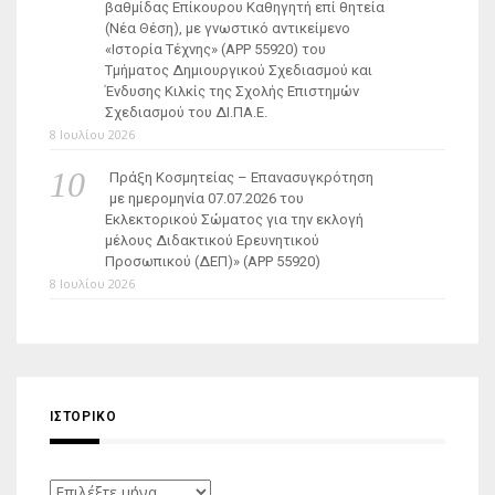
βαθμίδας Επίκουρου Καθηγητή επί θητεία
(Νέα Θέση), με γνωστικό αντικείμενο
«Ιστορία Τέχνης» (ΑΡΡ 55920) του
Τμήματος Δημιουργικού Σχεδιασμού και
Ένδυσης Κιλκίς της Σχολής Επιστημών
Σχεδιασμού του ΔΙ.ΠΑ.Ε.
8 Ιουλίου 2026
Πράξη Κοσμητείας – Επανασυγκρότηση
με ημερομηνία 07.07.2026 του
Εκλεκτορικού Σώματος για την εκλογή
μέλους Διδακτικού Ερευνητικού
Προσωπικού (ΔΕΠ)» (APP 55920)
8 Ιουλίου 2026
ΙΣΤΟΡΙΚΌ
Ιστορικό