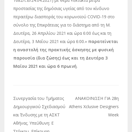
1682/τ.Β΄/24.04.2021) με θέμα «Έκτακτα μέτρα
προστασίας της δημόσιας υγείας από τον κίνδυνο
περαιτέρω διασποράς του κορωνοϊού COVID-19 στο
σύνολο της Επικράτειας για το διάστημα από τη Μ.
Δευτέρα, 26 Απριλίου 2021 και ώρα 6:00 έως και τη
Δευτέρα, 3 Μαΐου 2021 και ώρα 6:00.»
παρατείνεται
η αναστολή της πρακτικής άσκησης με φυσική
παρουσία (δια ζώσης) έως και τη Δευτέρα 3
Μαΐου 2021 και ώρα 6 πρωινή
.
Πλοήγηση
Συνεργασία του Τμήματος
ΑΝΑΚΟΙΝΩΣΗ ΓΙΑ 28η
άρθρων
Δημιουργικού Σχεδιασμού
Athens Xclusive Designers
και Ένδυσης με τη ΑΣΚΤ
Week
Αθήνας. Υπεύθυνη: Ε
Στόικου, Επίκουρη