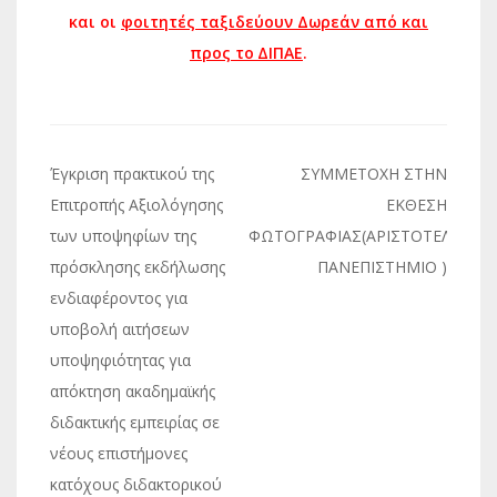
και οι
φοιτητές ταξιδεύουν Δωρεάν από και
προς το ∆ΙΠΑΕ
.
Πλοήγηση
Έγκριση πρακτικού της
ΣΥΜΜΕΤΟΧΗ ΣΤΗΝ
άρθρων
Επιτροπής Αξιολόγησης
ΕΚΘΕΣΗ
των υποψηφίων της
ΦΩΤΟΓΡΑΦΙΑΣ(ΑΡΙΣΤΟΤΕΛΕΙΟ
πρόσκλησης εκδήλωσης
ΠΑΝΕΠΙΣΤΗΜΙΟ )
ενδιαφέροντος για
υποβολή αιτήσεων
υποψηφιότητας για
απόκτηση ακαδημαϊκής
διδακτικής εμπειρίας σε
νέους επιστήμονες
κατόχους διδακτορικού