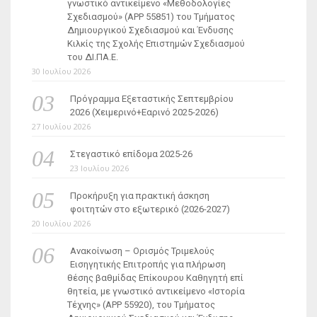
γνωστικό αντικείμενο «Μεθοδολογίες
Σχεδιασμού» (ΑΡΡ 55851) του Τμήματος
Δημιουργικού Σχεδιασμού και Ένδυσης
Κιλκίς της Σχολής Επιστημών Σχεδιασμού
του ΔΙ.ΠΑ.Ε.
30 Ιουλίου 2026
Πρόγραμμα Εξεταστικής Σεπτεμβρίου
2026 (Χειμερινό+Εαρινό 2025-2026)
27 Ιουλίου 2026
Στεγαστικό επίδομα 2025-26
23 Ιουλίου 2026
Προκήρυξη για πρακτική άσκηση
φοιτητών στο εξωτερικό (2026-2027)
20 Ιουλίου 2026
Ανακοίνωση – Ορισμός Τριμελούς
Εισηγητικής Επιτροπής για πλήρωση
θέσης βαθμίδας Επίκουρου Καθηγητή επί
θητεία, με γνωστικό αντικείμενο «Ιστορία
Τέχνης» (ΑΡΡ 55920), του Τμήματος