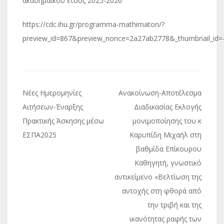
ακαδημαϊκού έτους 2025-2026
https://cdc.ihu.gr/programma-mathimaton/?
preview_id=867&preview_nonce=2a27ab2778&_thumbnail_id=
Πλοήγηση
Νέες Ημερομηνίες
Ανακοίνωση-Αποτέλεσμα
άρθρων
Αιτήσεων-Έναρξης
Διαδικασίας Εκλογής
Πρακτικής Άσκησης μέσω
μονιμοποίησης του κ
ΕΣΠΑ2025
Καρυπίδη Μιχαήλ στη
βαθμίδα Επίκουρου
Καθηγητή, γνωστικό
αντικείμενο «Βελτίωση της
αντοχής στη φθορά από
την τριβή και της
ικανότητας ραφής των