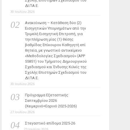
Σχολής Επιστημών Σχεδιασμού του
ΔΙ.ΠΑ.Ε.
30 Ιουλίου 2026
Ανακοίνωση – Κατάθεση δύο (2)
Εισηγητικών Υπομνημάτων από την
Τριμελή Εισηγητική Επιτροπή, για
την πλήρωση μίας (1) θέσης
βαθμίδας Επίκουρου Καθηγητή επί
θητεία, με γνωστικό αντικείμενο
«Μεθοδολογίες Σχεδιασμού» (ΑΡΡ
55851) του Τμήματος Δημιουργικού
Σχεδιασμού και Ένδυσης Κιλκίς της
Σχολής Επιστημών Σχεδιασμού του
ΔΙ.ΠΑ.Ε.
30 Ιουλίου 2026
Πρόγραμμα Εξεταστικής
Σεπτεμβρίου 2026
(Χειμερινό+Εαρινό 2025-2026)
27 Ιουλίου 2026
Στεγαστικό επίδομα 2025-26
23 Ιουλίου 2026