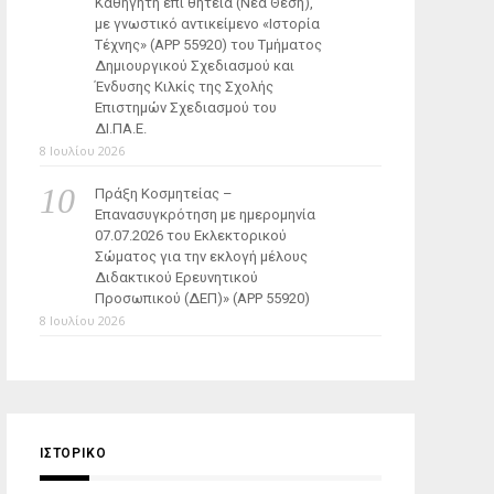
Καθηγητή επί θητεία (Νέα Θέση),
με γνωστικό αντικείμενο «Ιστορία
Τέχνης» (ΑΡΡ 55920) του Τμήματος
Δημιουργικού Σχεδιασμού και
Ένδυσης Κιλκίς της Σχολής
Επιστημών Σχεδιασμού του
ΔΙ.ΠΑ.Ε.
8 Ιουλίου 2026
Πράξη Κοσμητείας –
Επανασυγκρότηση με ημερομηνία
07.07.2026 του Εκλεκτορικού
Σώματος για την εκλογή μέλους
Διδακτικού Ερευνητικού
Προσωπικού (ΔΕΠ)» (APP 55920)
8 Ιουλίου 2026
ΙΣΤΟΡΙΚΌ