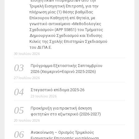
Εισηγητικών Υπομνημάτων από την
Τριμελή Εισηγητική Επιτροπή, για την
πλήρωση μίας (1) θέσης βαθμίδας
Επίκουρου Καθηγητή επί θητεία, με
γνωστικό αντικείμενο «Μεθοδολογίες
Σχεδιασμού» (ΑΡΡ 55851) του Τμήματος
Δημιουργικού Σχεδιασμού και Ένδυσης
Κιλκίς της Σχολής Επιστημών Σχεδιασμού
του ΔΙ.ΠΑ.Ε.
30 Ιουλίου 2026
Πρόγραμμα Εξεταστικής Σεπτεμβρίου
2026 (Χειμερινό+Εαρινό 2025-2026)
27 Ιουλίου 2026
Στεγαστικό επίδομα 2025-26
23 Ιουλίου 2026
Προκήρυξη για πρακτική άσκηση
φοιτητών στο εξωτερικό (2026-2027)
20 Ιουλίου 2026
Ανακοίνωση – Ορισμός Τριμελούς
Εισηγητικής Επιτροπής για πλήρωση