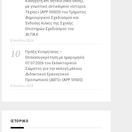
Καθηγητή επί θητεία (Νέα Θέση),
με γνωστικό αντικείμενο «Ιστορία
Τέχνης» (ΑΡΡ 55920) του Τμήματος
Δημιουργικού Σχεδιασμού και
Ένδυσης Κιλκίς της Σχολής
Επιστημών Σχεδιασμού του
ΔΙ.ΠΑ.Ε.
8 Ιουλίου 2026
Πράξη Κοσμητείας –
Επανασυγκρότηση με ημερομηνία
07.07.2026 του Εκλεκτορικού
Σώματος για την εκλογή μέλους
Διδακτικού Ερευνητικού
Προσωπικού (ΔΕΠ)» (APP 55920)
8 Ιουλίου 2026
ΙΣΤΟΡΙΚΌ