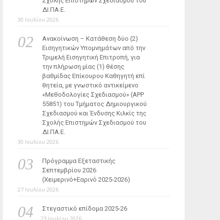
Σχολής Επιστημών Σχεδιασμού του
ΔΙ.ΠΑ.Ε.
30 Ιουλίου 2026
Ανακοίνωση – Κατάθεση δύο (2)
Εισηγητικών Υπομνημάτων από την
Τριμελή Εισηγητική Επιτροπή, για
την πλήρωση μίας (1) θέσης
βαθμίδας Επίκουρου Καθηγητή επί
θητεία, με γνωστικό αντικείμενο
«Μεθοδολογίες Σχεδιασμού» (ΑΡΡ
55851) του Τμήματος Δημιουργικού
Σχεδιασμού και Ένδυσης Κιλκίς της
Σχολής Επιστημών Σχεδιασμού του
ΔΙ.ΠΑ.Ε.
30 Ιουλίου 2026
Πρόγραμμα Εξεταστικής
Σεπτεμβρίου 2026
(Χειμερινό+Εαρινό 2025-2026)
27 Ιουλίου 2026
Στεγαστικό επίδομα 2025-26
23 Ιουλίου 2026