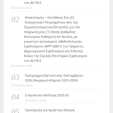
του ΔΙ.ΠΑ.Ε.
30 Ιουλίου 2026
Ανακοίνωση – Κατάθεση δύο (2)
Εισηγητικών Υπομνημάτων από την
Τριμελή Εισηγητική Επιτροπή, για την
πλήρωση μίας (1) θέσης βαθμίδας
Επίκουρου Καθηγητή επί θητεία, με
γνωστικό αντικείμενο «Μεθοδολογίες
Σχεδιασμού» (ΑΡΡ 55851) του Τμήματος
Δημιουργικού Σχεδιασμού και Ένδυσης
Κιλκίς της Σχολής Επιστημών Σχεδιασμού
του ΔΙ.ΠΑ.Ε.
30 Ιουλίου 2026
Πρόγραμμα Εξεταστικής Σεπτεμβρίου
2026 (Χειμερινό+Εαρινό 2025-2026)
27 Ιουλίου 2026
Στεγαστικό επίδομα 2025-26
23 Ιουλίου 2026
Προκήρυξη για πρακτική άσκηση