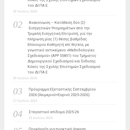
του ΔΙ.ΠΑ.Ε.
30 Ιουλίου 2026
Ανακοίνωση – Κατάθεση δύο (2)
Εισηγητικών Υπομνημάτων από την
Τριμελή Εισηγητική Επιτροπή, για την
πλήρωση μίας (1) θέσης βαθμίδας
Επίκουρου Καθηγητή επί θητεία, με
γνωστικό αντικείμενο «Μεθοδολογίες
Σχεδιασμού» (ΑΡΡ 55851) του Τμήματος
Δημιουργικού Σχεδιασμού και Ένδυσης
Κιλκίς της Σχολής Επιστημών Σχεδιασμού
του ΔΙ.ΠΑ.Ε.
30 Ιουλίου 2026
Πρόγραμμα Εξεταστικής Σεπτεμβρίου
2026 (Χειμερινό+Εαρινό 2025-2026)
27 Ιουλίου 2026
Στεγαστικό επίδομα 2025-26
23 Ιουλίου 2026
Προκήρυξη για πρακτική άσκηση