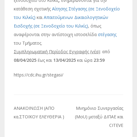
ξενοδοχείο στο Κιλκίς, ενημερώνονται για την
κατάθεση σχετικής
Αίτησης Στέγασης (σε Ξενοδοχείο
του Κιλκίς)
και
Απαιτούμενων Δικαιολογητικών
Εισδοχής (σε Ξενοδοχείο του Κιλκίς)
, όπως
αναφέρονται στην αντίστοιχη ιστοσελίδα
στέγασης
του Τμήματος.
Συμπληρωματική Περίοδος Εγγραφής (νέα)
: από
08/04/2025
έως και
13/04/2025
και ώρα
23:59
https://cdc.ihu.gr/stegasi/
Πλοήγηση
ΑΝΑΚΟΙΝΩΣΗ (ΑΠΟ
Μνημόνιο Συνεργασίας
άρθρων
κα.ΣΤΟΪΚΟΥ ΕΛΕΥΘΕΡΙΑ )
(MoU) μεταξύ ΔΙΠΑΕ και
CITEVE