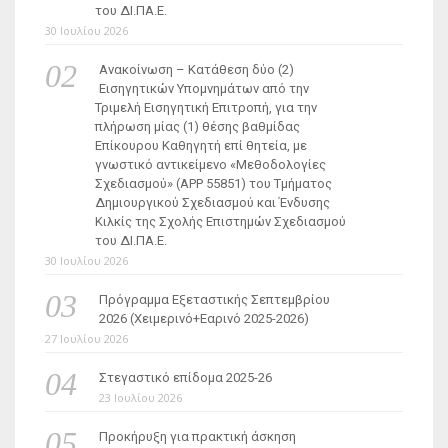
του ΔΙ.ΠΑ.Ε.
30 Ιουλίου 2026
Ανακοίνωση – Κατάθεση δύο (2)
Εισηγητικών Υπομνημάτων από την
Τριμελή Εισηγητική Επιτροπή, για την
πλήρωση μίας (1) θέσης βαθμίδας
Επίκουρου Καθηγητή επί θητεία, με
γνωστικό αντικείμενο «Μεθοδολογίες
Σχεδιασμού» (ΑΡΡ 55851) του Τμήματος
Δημιουργικού Σχεδιασμού και Ένδυσης
Κιλκίς της Σχολής Επιστημών Σχεδιασμού
του ΔΙ.ΠΑ.Ε.
30 Ιουλίου 2026
Πρόγραμμα Εξεταστικής Σεπτεμβρίου
2026 (Χειμερινό+Εαρινό 2025-2026)
27 Ιουλίου 2026
Στεγαστικό επίδομα 2025-26
23 Ιουλίου 2026
Προκήρυξη για πρακτική άσκηση