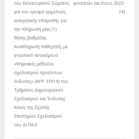
άρθρων
του Εκλεκτορικού Σώματος
φοιτητών (ακ.έτους 2023-
για τον ορισμό τριμελούς
24)
εισηγητικής επιτροπής για
την πλήρωση μίας (1)
θέσης βαθμίδας
Αναπληρωτή Καθηγητή, με
γνωστικό αντικείμενο
«Ψηφιακές μέθοδοι
σχεδιασμού προϊόντων
ένδυσης» (APP 33914) του
Τμήματος Δημιουργικού
Σχεδιασμού και Ένδυσης
Κιλκίς της Σχολής
Επιστημών Σχεδιασμού
του ΔΙ.ΠΑ.Ε.