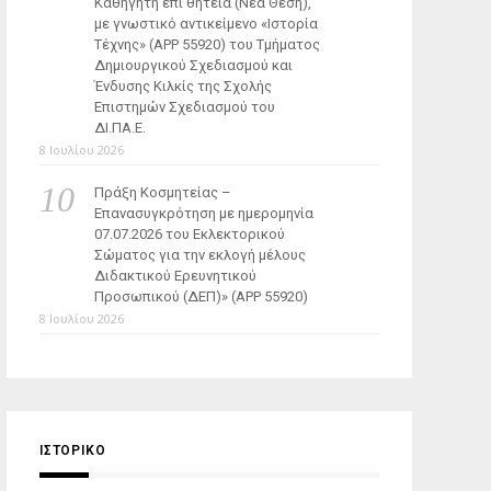
Καθηγητή επί θητεία (Νέα Θέση),
με γνωστικό αντικείμενο «Ιστορία
Τέχνης» (ΑΡΡ 55920) του Τμήματος
Δημιουργικού Σχεδιασμού και
Ένδυσης Κιλκίς της Σχολής
Επιστημών Σχεδιασμού του
ΔΙ.ΠΑ.Ε.
8 Ιουλίου 2026
Πράξη Κοσμητείας –
Επανασυγκρότηση με ημερομηνία
07.07.2026 του Εκλεκτορικού
Σώματος για την εκλογή μέλους
Διδακτικού Ερευνητικού
Προσωπικού (ΔΕΠ)» (APP 55920)
8 Ιουλίου 2026
ΙΣΤΟΡΙΚΌ