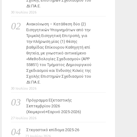
Σχολής Επιστημών Σχεδιασμού του
ΔΙ.ΠΑ.Ε.
30 Ιουλίου 2026
Ανακοίνωση – Κατάθεση δύο (2)
Εισηγητικών Υπομνημάτων από την
Τριμελή Εισηγητική Επιτροπή, για
την πλήρωση μίας (1) θέσης
βαθμίδας Επίκουρου Καθηγητή επί
θητεία, με γνωστικό αντικείμενο
«Μεθοδολογίες Σχεδιασμού» (ΑΡΡ
55851) του Τμήματος Δημιουργικού
Σχεδιασμού και Ένδυσης Κιλκίς της
Σχολής Επιστημών Σχεδιασμού του
ΔΙ.ΠΑ.Ε.
30 Ιουλίου 2026
Πρόγραμμα Εξεταστικής
Σεπτεμβρίου 2026
(Χειμερινό+Εαρινό 2025-2026)
27 Ιουλίου 2026
Στεγαστικό επίδομα 2025-26
23 Ιουλίου 2026