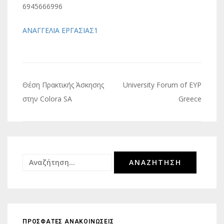
6945666996
ΑΝΑΓΓΕΛΙΑ ΕΡΓΑΣΙΑΣ1
Πλοήγηση
Θέση Πρακτικής Άσκησης
University Forum of EYP
άρθρων
στην Colora SA
Greece
Αναζήτηση
για:
ΠΡΟΣΦΑΤΕΣ ΑΝΑΚΟΙΝΩΣΕΙΣ