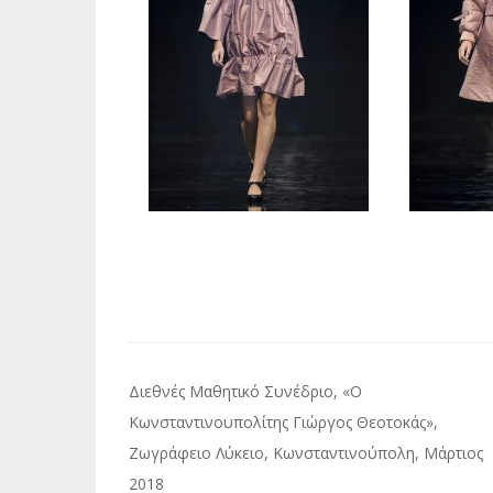
Πλοήγηση
Διεθνές Μαθητικό Συνέδριο, «Ο
άρθρων
Κωνσταντινουπολίτης Γιώργος Θεοτοκάς»,
Ζωγράφειο Λύκειο, Κωνσταντινούπολη, Μάρτιος
2018