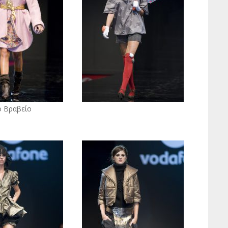
ο Βραβείο