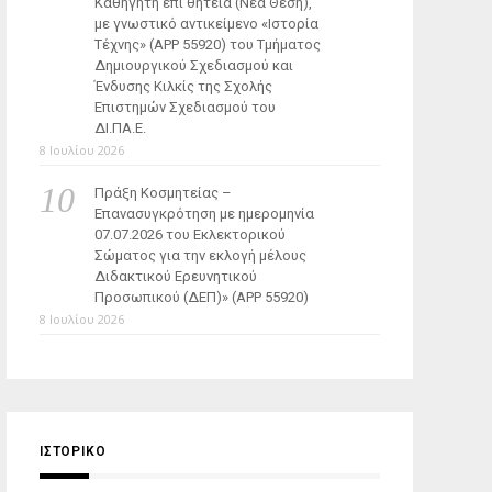
Καθηγητή επί θητεία (Νέα Θέση),
με γνωστικό αντικείμενο «Ιστορία
Τέχνης» (ΑΡΡ 55920) του Τμήματος
Δημιουργικού Σχεδιασμού και
Ένδυσης Κιλκίς της Σχολής
Επιστημών Σχεδιασμού του
ΔΙ.ΠΑ.Ε.
8 Ιουλίου 2026
Πράξη Κοσμητείας –
Επανασυγκρότηση με ημερομηνία
07.07.2026 του Εκλεκτορικού
Σώματος για την εκλογή μέλους
Διδακτικού Ερευνητικού
Προσωπικού (ΔΕΠ)» (APP 55920)
8 Ιουλίου 2026
ΙΣΤΟΡΙΚΌ