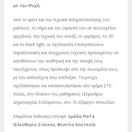
με την Ψυχή.
Από το φελτ και την τεχνική πιληματοποίησης του
μαλλιού, το νήμα και την ύφανση του σε αυτοσχέδιο
αργαλειό, την τεχνική του κολάζ, το γκράφιτι, το 3D
και το black light, οι σχεδιαστές επιστρατεύουν
παραδοσιακές και σύγχρονες τεχνικές προκειμένου να
καταθέσουν την αισθητική και την άποψή τους
ταυτόχρονα, όπως προέκυψε από την συνομιλία τους
με τον καλλιτέχνη που επέλεξαν. Τα ρούχα
σχεδιάστηκαν και κατασκευάστηκαν στο τμήμα ΣΤΕ-
Κιλκίς, στο πλαίσιο του μαθήματος «Σεμινάριο
Δημιουργίας Ενδύματος», στο 7ο εξάμηνο σπουδών.
Επιμέλεια Έκθεσης/concept:
ομάδα PieTa
(Ελευθερία Στόικου, Βενετία Κουτσού)
.