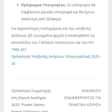
Πρόγραμμα Υποτροφίας:
Οι υπότροφοι θα
λαμβάνουν μηνιαία υποτροφία και θα έχουν
απαλλαγή από δίδακτρα.
Για περισσότερες λεπτομέρειες και την υποβολή
αιτήσεων, βλ συνημμένα αρχεία ή επισκεφθείτε τις
ιστοσελίδες του Γαλλικού Ινστιτούτου και του ΙΚΥ.
1986_001
Πρόσκληση Υποβολής Αιτήσεων Ελληνογαλλική 2025-
26
Πλοήγηση
Πρόσκληση Συμμετοχής
ΕΚΔΗΛΩΣΗ
άρθρων
στη Θερινή Ακαδημία
ΕΝΔΙΑΦΕΡΟΝΤΟΣ ΓΙΑ
2025-“Power Games:
ΠΡΑΚΤΙΚΗ ΑΣΚΗΣΗ
Energy Diplomacy and