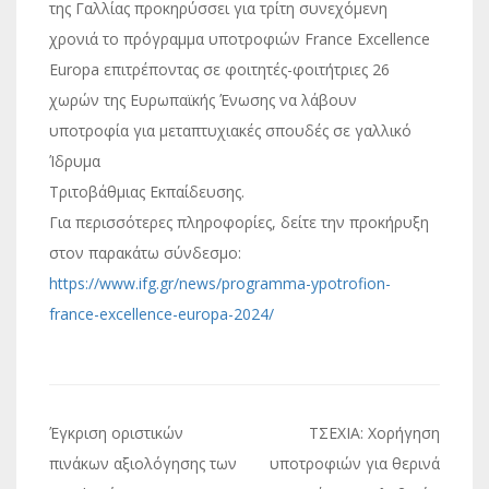
της Γαλλίας προκηρύσσει για τρίτη συνεχόμενη
χρονιά το πρόγραμμα υποτροφιών France Excellence
Europa επιτρέποντας σε φοιτητές-φοιτήτριες 26
χωρών της Ευρωπαϊκής Ένωσης να λάβουν
υποτροφία για μεταπτυχιακές σπουδές σε γαλλικό
Ίδρυμα
Τριτοβάθμιας Εκπαίδευσης.
Για περισσότερες πληροφορίες, δείτε την προκήρυξη
στον παρακάτω σύνδεσμο:
https://www.ifg.gr/news/progra
mma-ypotrofion-
france-excellen
ce-europa-2024/
Πλοήγηση
Έγκριση οριστικών
ΤΣΕΧΙΑ: Χορήγηση
άρθρων
πινάκων αξιολόγησης των
υποτροφιών για θερινά