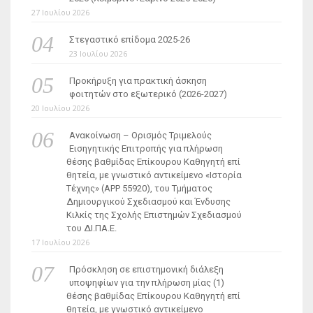
27 Ιουλίου 2026
Στεγαστικό επίδομα 2025-26
23 Ιουλίου 2026
Προκήρυξη για πρακτική άσκηση
φοιτητών στο εξωτερικό (2026-2027)
20 Ιουλίου 2026
Ανακοίνωση – Ορισμός Τριμελούς
Εισηγητικής Επιτροπής για πλήρωση
θέσης βαθμίδας Επίκουρου Καθηγητή επί
θητεία, με γνωστικό αντικείμενο «Ιστορία
Τέχνης» (ΑΡΡ 55920), του Τμήματος
Δημιουργικού Σχεδιασμού και Ένδυσης
Κιλκίς της Σχολής Επιστημών Σχεδιασμού
του ΔΙ.ΠΑ.Ε.
17 Ιουλίου 2026
Πρόσκληση σε επιστημονική διάλεξη
υποψηφίων για την πλήρωση μίας (1)
θέσης βαθμίδας Επίκουρου Καθηγητή επί
θητεία, με γνωστικό αντικείμενο