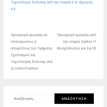
Τεχνολόγων Ένδυσης από την εταιρία Σ.Ν. Αργυρός
Α.Ε.
Πλοήγηση
Προσφορά εργασίας σε
Προσφορά εργασίας από
άρθρων
τελειόφοιτους ή
την εταιρία Optitex Π.
αποφοίτους του Τμήματος
Μοσχόπουλος και Σια ΕΕ
Σχεδιασμού και
Τεχνολογίας Ένδυσης από
τη Union3Fashion
Αναζήτηση
για: