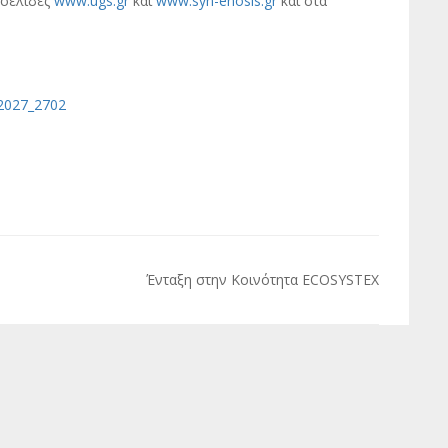
οσελίδες
www.ugs.gr
και
www.syn-enosis.gr
και στα
027_2702
Ένταξη στην Κοινότητα ECOSYSTEX