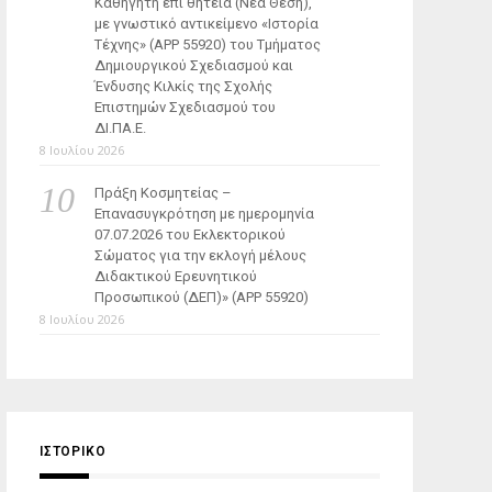
Καθηγητή επί θητεία (Νέα Θέση),
με γνωστικό αντικείμενο «Ιστορία
Τέχνης» (ΑΡΡ 55920) του Τμήματος
Δημιουργικού Σχεδιασμού και
Ένδυσης Κιλκίς της Σχολής
Επιστημών Σχεδιασμού του
ΔΙ.ΠΑ.Ε.
8 Ιουλίου 2026
Πράξη Κοσμητείας –
Επανασυγκρότηση με ημερομηνία
07.07.2026 του Εκλεκτορικού
Σώματος για την εκλογή μέλους
Διδακτικού Ερευνητικού
Προσωπικού (ΔΕΠ)» (APP 55920)
8 Ιουλίου 2026
ΙΣΤΟΡΙΚΌ