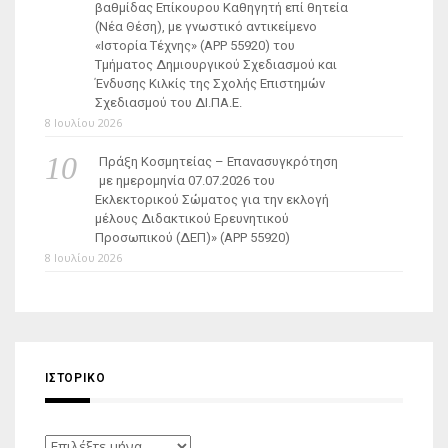
βαθμίδας Επίκουρου Καθηγητή επί θητεία
(Νέα Θέση), με γνωστικό αντικείμενο
«Ιστορία Τέχνης» (ΑΡΡ 55920) του
Τμήματος Δημιουργικού Σχεδιασμού και
Ένδυσης Κιλκίς της Σχολής Επιστημών
Σχεδιασμού του ΔΙ.ΠΑ.Ε.
8 Ιουλίου 2026
Πράξη Κοσμητείας – Επανασυγκρότηση
με ημερομηνία 07.07.2026 του
Εκλεκτορικού Σώματος για την εκλογή
μέλους Διδακτικού Ερευνητικού
Προσωπικού (ΔΕΠ)» (APP 55920)
8 Ιουλίου 2026
ΙΣΤΟΡΙΚΌ
Ιστορικό