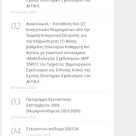
Σχολής Επιστημών Σχεδιασμού του
ΔΙ.ΠΑ.Ε.
30 Ιουλίου 2026
Ανακοίνωση – Κατάθεση δύο (2)
Εισηγητικών Υπομνημάτων από την
Τριμελή Εισηγητική Επιτροπή, για
την πλήρωση μίας (1) θέσης
βαθμίδας Επίκουρου Καθηγητή επί
θητεία, με γνωστικό αντικείμενο
«Μεθοδολογίες Σχεδιασμού» (ΑΡΡ
55851) του Τμήματος Δημιουργικού
Σχεδιασμού και Ένδυσης Κιλκίς της
Σχολής Επιστημών Σχεδιασμού του
ΔΙ.ΠΑ.Ε.
30 Ιουλίου 2026
Πρόγραμμα Εξεταστικής
Σεπτεμβρίου 2026
(Χειμερινό+Εαρινό 2025-2026)
27 Ιουλίου 2026
Στεγαστικό επίδομα 2025-26
23 Ιουλίου 2026