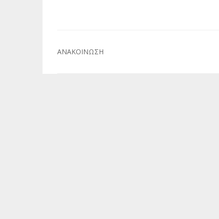
Πλοήγηση
ΑΝΑΚΟΙΝΩΣΗ
άρθρων