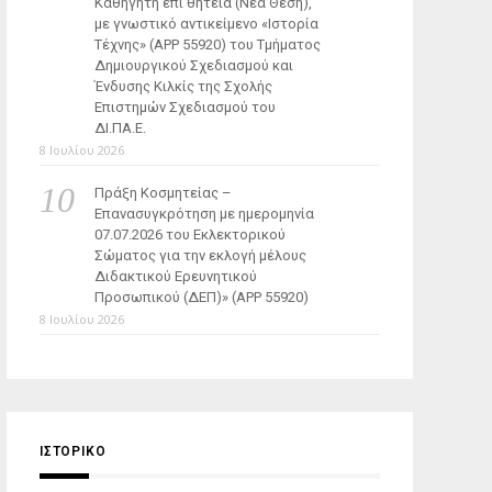
Καθηγητή επί θητεία (Νέα Θέση),
με γνωστικό αντικείμενο «Ιστορία
Τέχνης» (ΑΡΡ 55920) του Τμήματος
Δημιουργικού Σχεδιασμού και
Ένδυσης Κιλκίς της Σχολής
Επιστημών Σχεδιασμού του
ΔΙ.ΠΑ.Ε.
8 Ιουλίου 2026
Πράξη Κοσμητείας –
Επανασυγκρότηση με ημερομηνία
07.07.2026 του Εκλεκτορικού
Σώματος για την εκλογή μέλους
Διδακτικού Ερευνητικού
Προσωπικού (ΔΕΠ)» (APP 55920)
8 Ιουλίου 2026
ΙΣΤΟΡΙΚΌ