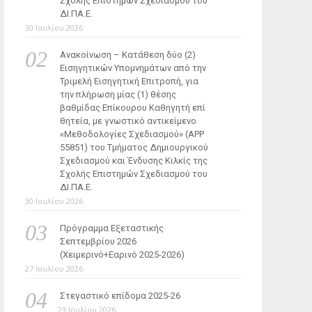
Σχολής Επιστημών Σχεδιασμού του
ΔΙ.ΠΑ.Ε.
30 Ιουλίου 2026
Ανακοίνωση – Κατάθεση δύο (2)
Εισηγητικών Υπομνημάτων από την
Τριμελή Εισηγητική Επιτροπή, για
την πλήρωση μίας (1) θέσης
βαθμίδας Επίκουρου Καθηγητή επί
θητεία, με γνωστικό αντικείμενο
«Μεθοδολογίες Σχεδιασμού» (ΑΡΡ
55851) του Τμήματος Δημιουργικού
Σχεδιασμού και Ένδυσης Κιλκίς της
Σχολής Επιστημών Σχεδιασμού του
ΔΙ.ΠΑ.Ε.
30 Ιουλίου 2026
Πρόγραμμα Εξεταστικής
Σεπτεμβρίου 2026
(Χειμερινό+Εαρινό 2025-2026)
27 Ιουλίου 2026
Στεγαστικό επίδομα 2025-26
23 Ιουλίου 2026