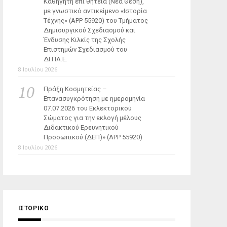
Καθηγητή επί θητεία (Νέα Θέση),
με γνωστικό αντικείμενο «Ιστορία
Τέχνης» (ΑΡΡ 55920) του Τμήματος
Δημιουργικού Σχεδιασμού και
Ένδυσης Κιλκίς της Σχολής
Επιστημών Σχεδιασμού του
ΔΙ.ΠΑ.Ε.
8 Ιουλίου 2026
Πράξη Κοσμητείας –
Επανασυγκρότηση με ημερομηνία
07.07.2026 του Εκλεκτορικού
Σώματος για την εκλογή μέλους
Διδακτικού Ερευνητικού
Προσωπικού (ΔΕΠ)» (APP 55920)
8 Ιουλίου 2026
ΙΣΤΟΡΙΚΌ