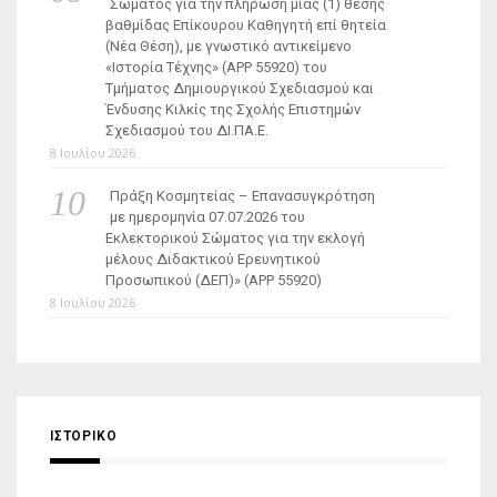
Σώματος για την πλήρωση μίας (1) θέσης
βαθμίδας Επίκουρου Καθηγητή επί θητεία
(Νέα Θέση), με γνωστικό αντικείμενο
«Ιστορία Τέχνης» (ΑΡΡ 55920) του
Τμήματος Δημιουργικού Σχεδιασμού και
Ένδυσης Κιλκίς της Σχολής Επιστημών
Σχεδιασμού του ΔΙ.ΠΑ.Ε.
8 Ιουλίου 2026
Πράξη Κοσμητείας – Επανασυγκρότηση
με ημερομηνία 07.07.2026 του
Εκλεκτορικού Σώματος για την εκλογή
μέλους Διδακτικού Ερευνητικού
Προσωπικού (ΔΕΠ)» (APP 55920)
8 Ιουλίου 2026
ΙΣΤΟΡΙΚΌ