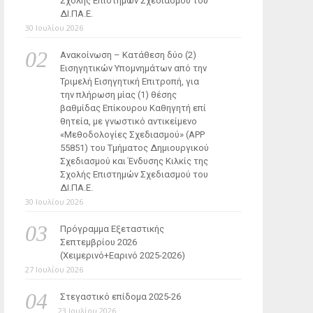
Σχολής Επιστημών Σχεδιασμού του
ΔΙ.ΠΑ.Ε.
30 Ιουλίου 2026
Ανακοίνωση – Κατάθεση δύο (2)
Εισηγητικών Υπομνημάτων από την
Τριμελή Εισηγητική Επιτροπή, για
την πλήρωση μίας (1) θέσης
βαθμίδας Επίκουρου Καθηγητή επί
θητεία, με γνωστικό αντικείμενο
«Μεθοδολογίες Σχεδιασμού» (ΑΡΡ
55851) του Τμήματος Δημιουργικού
Σχεδιασμού και Ένδυσης Κιλκίς της
Σχολής Επιστημών Σχεδιασμού του
ΔΙ.ΠΑ.Ε.
30 Ιουλίου 2026
Πρόγραμμα Εξεταστικής
Σεπτεμβρίου 2026
(Χειμερινό+Εαρινό 2025-2026)
27 Ιουλίου 2026
Στεγαστικό επίδομα 2025-26
23 Ιουλίου 2026