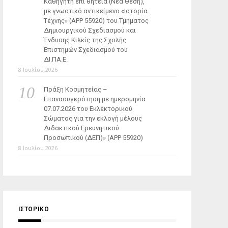
Καθηγητή επί θητεία (Νέα Θέση),
με γνωστικό αντικείμενο «Ιστορία
Τέχνης» (ΑΡΡ 55920) του Τμήματος
Δημιουργικού Σχεδιασμού και
Ένδυσης Κιλκίς της Σχολής
Επιστημών Σχεδιασμού του
ΔΙ.ΠΑ.Ε.
8 Ιουλίου 2026
Πράξη Κοσμητείας –
Επανασυγκρότηση με ημερομηνία
07.07.2026 του Εκλεκτορικού
Σώματος για την εκλογή μέλους
Διδακτικού Ερευνητικού
Προσωπικού (ΔΕΠ)» (APP 55920)
8 Ιουλίου 2026
ΙΣΤΟΡΙΚΌ