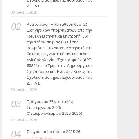
Σχολής Επιστημών Σχεδιασμού του
ΔΙ.ΠΑ.Ε.
30 Ιουλίου 2026
Ανακοίνωση – Κατάθεση δύο (2)
Εισηγητικών Υπομνημάτων από την
Τριμελή Εισηγητική Επιτροπή, για
την πλήρωση μίας (1) θέσης
βαθμίδας Επίκουρου Καθηγητή επί
θητεία, με γνωστικό αντικείμενο
«Μεθοδολογίες Σχεδιασμού» (ΑΡΡ
55851) του Τμήματος Δημιουργικού
Σχεδιασμού και Ένδυσης Κιλκίς της
Σχολής Επιστημών Σχεδιασμού του
ΔΙ.ΠΑ.Ε.
30 Ιουλίου 2026
Πρόγραμμα Εξεταστικής
Σεπτεμβρίου 2026
(Χειμερινό+Εαρινό 2025-2026)
27 Ιουλίου 2026
Στεγαστικό επίδομα 2025-26
23 Ιουλίου 2026