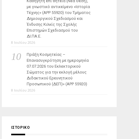
Καθηγητή επί θητεία (Νέα Θέση),
με γνωστικό αντικείμενο «Ιστορία
Τέχνης» (ΑΡΡ 55920) του Τμήματος
Δημιουργικού Σχεδιασμού και
Ένδυσης Κιλκίς της Σχολής
Επιστημών Σχεδιασμού του
ΔΙ.ΠΑ.Ε.
8 Ιουλίου 2026
Πράξη Κοσμητείας –
Επανασυγκρότηση με ημερομηνία
07.07.2026 του Εκλεκτορικού
Σώματος για την εκλογή μέλους
Διδακτικού Ερευνητικού
Προσωπικού (ΔΕΠ)» (APP 55920)
8 Ιουλίου 2026
ΙΣΤΟΡΙΚΌ