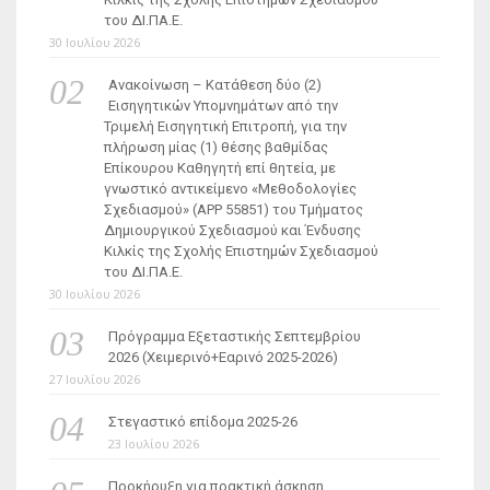
του ΔΙ.ΠΑ.Ε.
30 Ιουλίου 2026
Ανακοίνωση – Κατάθεση δύο (2)
Εισηγητικών Υπομνημάτων από την
Τριμελή Εισηγητική Επιτροπή, για την
πλήρωση μίας (1) θέσης βαθμίδας
Επίκουρου Καθηγητή επί θητεία, με
γνωστικό αντικείμενο «Μεθοδολογίες
Σχεδιασμού» (ΑΡΡ 55851) του Τμήματος
Δημιουργικού Σχεδιασμού και Ένδυσης
Κιλκίς της Σχολής Επιστημών Σχεδιασμού
του ΔΙ.ΠΑ.Ε.
30 Ιουλίου 2026
Πρόγραμμα Εξεταστικής Σεπτεμβρίου
2026 (Χειμερινό+Εαρινό 2025-2026)
27 Ιουλίου 2026
Στεγαστικό επίδομα 2025-26
23 Ιουλίου 2026
Προκήρυξη για πρακτική άσκηση