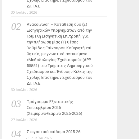
Σχολής Επιστημών Σχεδιασμού του
ΔΙ.ΠΑ.Ε.
30 Ιουλίου 2026
Ανακοίνωση – Κατάθεση δύο (2)
Εισηγητικών Υπομνημάτων από την
Τριμελή Εισηγητική Επιτροπή, για
την πλήρωση μίας (1) θέσης
βαθμίδας Επίκουρου Καθηγητή επί
θητεία, με γνωστικό αντικείμενο
«Μεθοδολογίες Σχεδιασμού» (ΑΡΡ
55851) του Τμήματος Δημιουργικού
Σχεδιασμού και Ένδυσης Κιλκίς της
Σχολής Επιστημών Σχεδιασμού του
ΔΙ.ΠΑ.Ε.
30 Ιουλίου 2026
Πρόγραμμα Εξεταστικής
Σεπτεμβρίου 2026
(Χειμερινό+Εαρινό 2025-2026)
27 Ιουλίου 2026
Στεγαστικό επίδομα 2025-26
23 Ιουλίου 2026