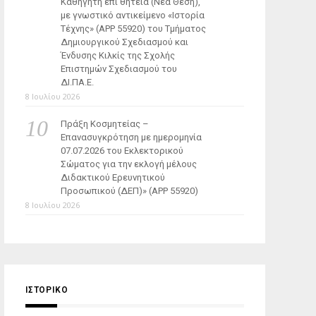
Καθηγητή επί θητεία (Νέα Θέση),
με γνωστικό αντικείμενο «Ιστορία
Τέχνης» (ΑΡΡ 55920) του Τμήματος
Δημιουργικού Σχεδιασμού και
Ένδυσης Κιλκίς της Σχολής
Επιστημών Σχεδιασμού του
ΔΙ.ΠΑ.Ε.
8 Ιουλίου 2026
Πράξη Κοσμητείας –
Επανασυγκρότηση με ημερομηνία
07.07.2026 του Εκλεκτορικού
Σώματος για την εκλογή μέλους
Διδακτικού Ερευνητικού
Προσωπικού (ΔΕΠ)» (APP 55920)
8 Ιουλίου 2026
ΙΣΤΟΡΙΚΌ