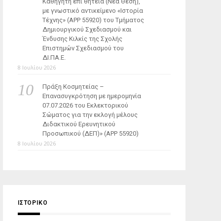
Καθηγητή επί θητεία (Νέα Θέση),
με γνωστικό αντικείμενο «Ιστορία
Τέχνης» (ΑΡΡ 55920) του Τμήματος
Δημιουργικού Σχεδιασμού και
Ένδυσης Κιλκίς της Σχολής
Επιστημών Σχεδιασμού του
ΔΙ.ΠΑ.Ε.
8 Ιουλίου 2026
Πράξη Κοσμητείας –
Επανασυγκρότηση με ημερομηνία
07.07.2026 του Εκλεκτορικού
Σώματος για την εκλογή μέλους
Διδακτικού Ερευνητικού
Προσωπικού (ΔΕΠ)» (APP 55920)
8 Ιουλίου 2026
ΙΣΤΟΡΙΚΌ