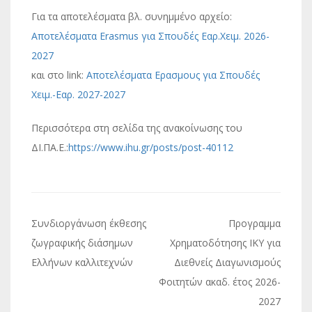
Για τα αποτελέσματα βλ. συνημμένο αρχείο:
Αποτελέσματα Erasmus για Σπουδές Εαρ.Χειμ. 2026-
2027
και στο link:
Αποτελέσματα Ερασμους για Σπουδές
Χειμ.-Εαρ. 2027-2027
Περισσότερα στη σελίδα της ανακοίνωσης του
ΔΙ.ΠΑ.Ε.:
https://www.ihu.gr/posts/post-40112
Πλοήγηση
Συνδιοργάνωση έκθεσης
Προγραμμα
άρθρων
ζωγραφικής διάσημων
Χρηματοδότησης ΙΚΥ για
Ελλήνων καλλιτεχνών
Διεθνείς Διαγωνισμούς
Φοιτητών ακαδ. έτος 2026-
2027