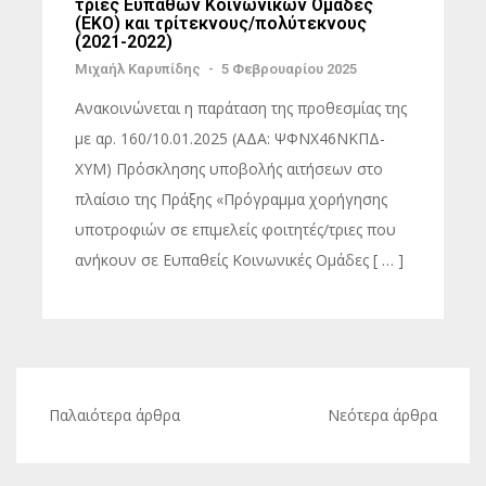
τριες Ευπαθών Κοινωνικών Ομάδες
(ΕΚΟ) και τρίτεκνους/πολύτεκνους
(2021-2022)
Μιχαήλ Καρυπίδης
-
5 Φεβρουαρίου 2025
Ανακοινώνεται η παράταση της προθεσμίας της
με αρ. 160/10.01.2025 (ΑΔΑ: ΨΦΝΧ46ΝΚΠΔ-
ΧΥΜ) Πρόσκλησης υποβολής αιτήσεων στο
πλαίσιο της Πράξης «Πρόγραμμα χορήγησης
υποτροφιών σε επιμελείς φοιτητές/τριες που
ανήκουν σε Ευπαθείς Κοινωνικές Ομάδες [ … ]
Πλοήγηση
Παλαιότερα άρθρα
Νεότερα άρθρα
άρθρων