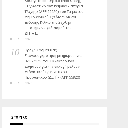
Καθηγητή επί θητεία (Νέα Θέση),
με γνωστικό αντικείμενο «Ιστορία
Τέχνης» (ΑΡΡ 55920) του Τμήματος
Δημιουργικού Σχεδιασμού και
Ένδυσης Κιλκίς της Σχολής
Επιστημών Σχεδιασμού του
ΔΙ.ΠΑ.Ε.
8 Ιουλίου 2026
Πράξη Κοσμητείας –
Επανασυγκρότηση με ημερομηνία
07.07.2026 του Εκλεκτορικού
Σώματος για την εκλογή μέλους
Διδακτικού Ερευνητικού
Προσωπικού (ΔΕΠ)» (APP 55920)
8 Ιουλίου 2026
ΙΣΤΟΡΙΚΌ