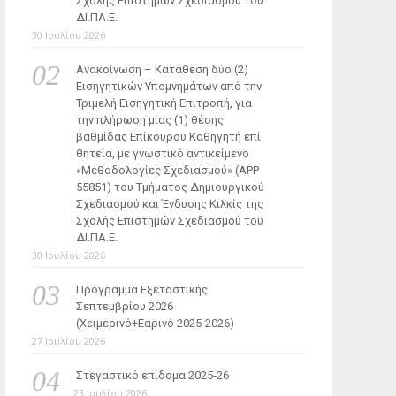
Σχολής Επιστημών Σχεδιασμού του
ΔΙ.ΠΑ.Ε.
30 Ιουλίου 2026
Ανακοίνωση – Κατάθεση δύο (2)
Εισηγητικών Υπομνημάτων από την
Τριμελή Εισηγητική Επιτροπή, για
την πλήρωση μίας (1) θέσης
βαθμίδας Επίκουρου Καθηγητή επί
θητεία, με γνωστικό αντικείμενο
«Μεθοδολογίες Σχεδιασμού» (ΑΡΡ
55851) του Τμήματος Δημιουργικού
Σχεδιασμού και Ένδυσης Κιλκίς της
Σχολής Επιστημών Σχεδιασμού του
ΔΙ.ΠΑ.Ε.
30 Ιουλίου 2026
Πρόγραμμα Εξεταστικής
Σεπτεμβρίου 2026
(Χειμερινό+Εαρινό 2025-2026)
27 Ιουλίου 2026
Στεγαστικό επίδομα 2025-26
23 Ιουλίου 2026