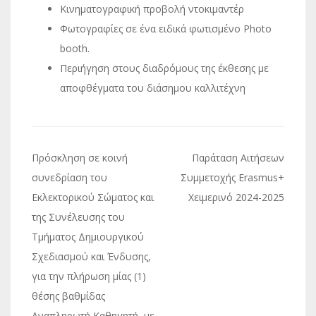
Κινηματογραφική προβολή ντοκιμαντέρ
Φωτογραφίες σε ένα ειδικά φωτισμένο Photo
booth.
Περιήγηση στους διαδρόμους της έκθεσης με
αποφθέγματα του διάσημου καλλιτέχνη
Πλοήγηση
Πρόσκληση σε κοινή
Παράταση Αιτήσεων
άρθρων
συνεδρίαση του
Συμμετοχής Erasmus+
Εκλεκτορικού Σώματος και
Χειμερινό 2024-2025
της Συνέλευσης του
Τμήματος Δημιουργικού
Σχεδιασμού και Ένδυσης,
για την πλήρωση μίας (1)
θέσης βαθμίδας
Αναπληρωτή Καθηγητή, με