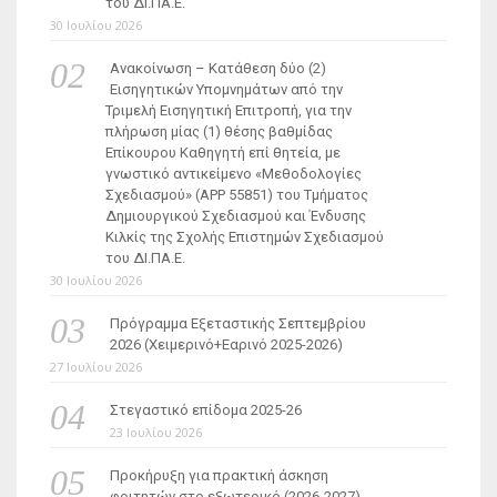
του ΔΙ.ΠΑ.Ε.
30 Ιουλίου 2026
Ανακοίνωση – Κατάθεση δύο (2)
Εισηγητικών Υπομνημάτων από την
Τριμελή Εισηγητική Επιτροπή, για την
πλήρωση μίας (1) θέσης βαθμίδας
Επίκουρου Καθηγητή επί θητεία, με
γνωστικό αντικείμενο «Μεθοδολογίες
Σχεδιασμού» (ΑΡΡ 55851) του Τμήματος
Δημιουργικού Σχεδιασμού και Ένδυσης
Κιλκίς της Σχολής Επιστημών Σχεδιασμού
του ΔΙ.ΠΑ.Ε.
30 Ιουλίου 2026
Πρόγραμμα Εξεταστικής Σεπτεμβρίου
2026 (Χειμερινό+Εαρινό 2025-2026)
27 Ιουλίου 2026
Στεγαστικό επίδομα 2025-26
23 Ιουλίου 2026
Προκήρυξη για πρακτική άσκηση
φοιτητών στο εξωτερικό (2026-2027)