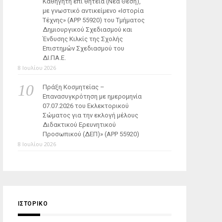
Καθηγητή επί θητεία (Νέα Θέση),
με γνωστικό αντικείμενο «Ιστορία
Τέχνης» (ΑΡΡ 55920) του Τμήματος
Δημιουργικού Σχεδιασμού και
Ένδυσης Κιλκίς της Σχολής
Επιστημών Σχεδιασμού του
ΔΙ.ΠΑ.Ε.
8 Ιουλίου 2026
Πράξη Κοσμητείας –
Επανασυγκρότηση με ημερομηνία
07.07.2026 του Εκλεκτορικού
Σώματος για την εκλογή μέλους
Διδακτικού Ερευνητικού
Προσωπικού (ΔΕΠ)» (APP 55920)
8 Ιουλίου 2026
ΙΣΤΟΡΙΚΌ