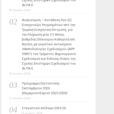
Σχολής Επιστημών Σχεδιασμού του
ΔΙ.ΠΑ.Ε.
30 Ιουλίου 2026
Ανακοίνωση – Κατάθεση δύο (2)
Εισηγητικών Υπομνημάτων από την
Τριμελή Εισηγητική Επιτροπή, για
την πλήρωση μίας (1) θέσης
βαθμίδας Επίκουρου Καθηγητή επί
θητεία, με γνωστικό αντικείμενο
«Μεθοδολογίες Σχεδιασμού» (ΑΡΡ
55851) του Τμήματος Δημιουργικού
Σχεδιασμού και Ένδυσης Κιλκίς της
Σχολής Επιστημών Σχεδιασμού του
ΔΙ.ΠΑ.Ε.
30 Ιουλίου 2026
Πρόγραμμα Εξεταστικής
Σεπτεμβρίου 2026
(Χειμερινό+Εαρινό 2025-2026)
27 Ιουλίου 2026
Στεγαστικό επίδομα 2025-26
23 Ιουλίου 2026