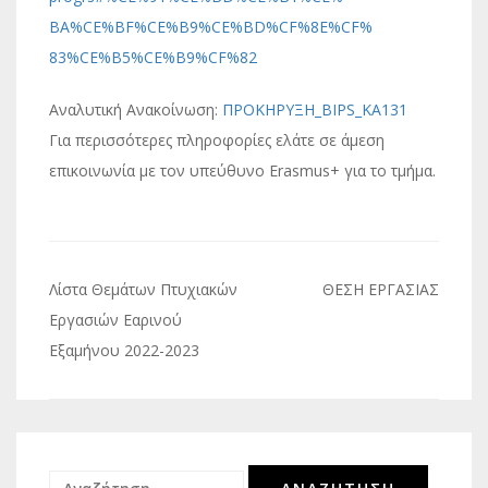
BA%CE%BF%CE%B9%CE%BD%CF%8E%CF%
83%CE%B5%CE%B9%CF%82
Αναλυτική Ανακοίνωση:
ΠΡΟΚΗΡΥΞΗ_ΒΙΡS_KA131
Για περισσότερες πληροφορίες ελάτε σε άμεση
επικοινωνία με τον υπεύθυνο Erasmus+ για το τμήμα.
Πλοήγηση
Λίστα Θεμάτων Πτυχιακών
ΘΕΣΗ ΕΡΓΑΣΙΑΣ
άρθρων
Εργασιών Εαρινού
Εξαμήνου 2022-2023
Αναζήτηση