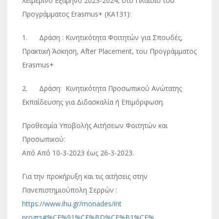
Χειμερινό Εξάμηνο 2023-2024, στο Πλαίσιο του
Προγράμματος Erasmus+ (KA131):
1. Δράση : Κινητικότητα Φοιτητών για Σπουδές,
Πρακτική Άσκηση, After Placement, του Προγράμματος
Erasmus+
2. Δράση: Κινητικότητα Προσωπικού Ανώτατης
Εκπαίδευσης για Διδασκαλία ή Επιμόρφωση.
Προθεσμία Υποβολής Αιτήσεων Φοιτητών και
Προσωπικού:
Από Από 10-3-2023 έως 26-3-2023.
Για την προκήρυξη και τις αιτήσεις στην
Πανεπιστημιούπολη Σερρών :
https://www.ihu.gr/monades/int
progrs#%CE%91%CE%BD%CE%B1%CE%