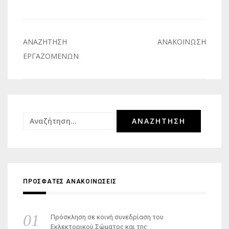
Πλοήγηση
ΑΝΑΖΗΤΗΣΗ
ΑΝΑΚΟΙΝΩΣΗ
άρθρων
ΕΡΓΑΖΟΜΕΝΩΝ
Αναζήτηση
για:
ΠΡΟΣΦΑΤΕΣ ΑΝΑΚΟΙΝΩΣΕΙΣ
Πρόσκληση σε κοινή συνεδρίαση του
Εκλεκτορικού Σώματος και της