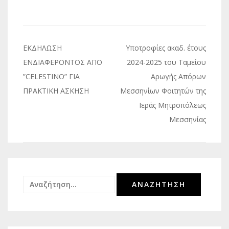
Πλοήγηση
ΕΚΔΗΛΩΣΗ
Υποτροφίες ακαδ. έτους
άρθρων
ΕΝΔΙΑΦΕΡΟΝΤΟΣ ΑΠΟ
2024-2025 του Ταμείου
”CELESTINO” ΓΙΑ
Αρωγής Απόρων
ΠΡΑΚΤΙΚΗ ΑΣΚΗΣΗ
Μεσσηνίων Φοιτητών της
Ιεράς Μητροπόλεως
Μεσσηνίας
Αναζήτηση
για: