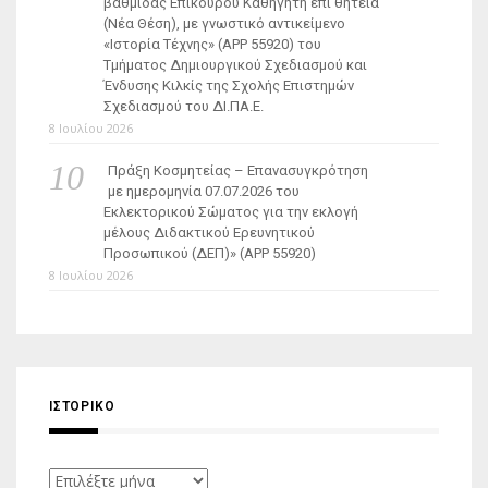
βαθμίδας Επίκουρου Καθηγητή επί θητεία
(Νέα Θέση), με γνωστικό αντικείμενο
«Ιστορία Τέχνης» (ΑΡΡ 55920) του
Τμήματος Δημιουργικού Σχεδιασμού και
Ένδυσης Κιλκίς της Σχολής Επιστημών
Σχεδιασμού του ΔΙ.ΠΑ.Ε.
8 Ιουλίου 2026
Πράξη Κοσμητείας – Επανασυγκρότηση
με ημερομηνία 07.07.2026 του
Εκλεκτορικού Σώματος για την εκλογή
μέλους Διδακτικού Ερευνητικού
Προσωπικού (ΔΕΠ)» (APP 55920)
8 Ιουλίου 2026
ΙΣΤΟΡΙΚΌ
Ιστορικό